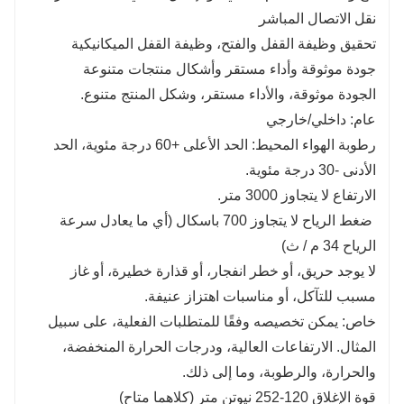
نقل الاتصال المباشر
تحقيق وظيفة القفل والفتح، وظيفة القفل الميكانيكية
جودة موثوقة وأداء مستقر وأشكال منتجات متنوعة
الجودة موثوقة، والأداء مستقر، وشكل المنتج متنوع.
عام: داخلي/خارجي
رطوبة الهواء المحيط: الحد الأعلى +60 درجة مئوية، الحد
الأدنى -30 درجة مئوية.
الارتفاع لا يتجاوز 3000 متر.
ضغط الرياح لا يتجاوز 700 باسكال (أي ما يعادل سرعة
الرياح 34 م / ث)
لا يوجد حريق، أو خطر انفجار، أو قذارة خطيرة، أو غاز
مسبب للتآكل، أو مناسبات اهتزاز عنيفة.
خاص: يمكن تخصيصه وفقًا للمتطلبات الفعلية، على سبيل
المثال. الارتفاعات العالية، ودرجات الحرارة المنخفضة،
والحرارة، والرطوبة، وما إلى ذلك.
قوة الإغلاق 120-252 نيوتن متر (كلاهما متاح)