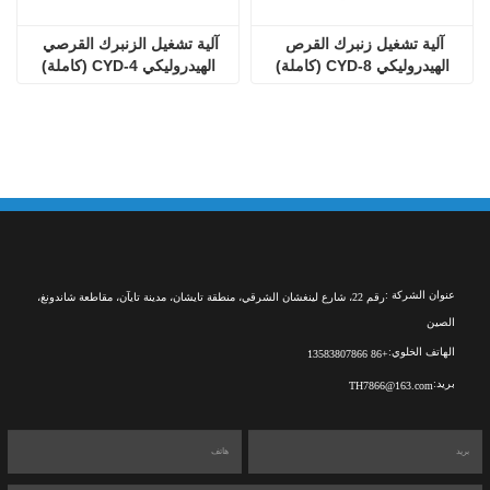
آلية تشغيل زنبرك القرص 
آلية تشغيل الزنبرك القرصي 
الهيدروليكي CYD-8 (كاملة)
الهيدروليكي CYD-4 (كاملة)
عنوان الشركة :
رقم 22، شارع لينغشان الشرقي، منطقة تايشان، مدينة تايآن، مقاطعة شاندونغ،
الصين
الهاتف الخلوي:
+86 13583807866
بريد:
TH7866@163.com