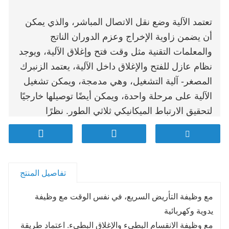
تعتمد الآلية وضع نقل الاتصال المباشر، والذي يمكن
أن يضمن زاوية الإخراج وعزم الدوران الناتج
والمعلمات التقنية مثل وقت فتح وإغلاق الآلية، ويوجد
نظام عازل للفتح والإغلاق داخل الآلية، يعتمد الزنبرك
المصغر- آلية التشغيل، وهي مدمجة، ويمكن تشغيل
الآلية على مرحلة واحدة، ويمكن أيضًا توصيلها خارجيًا
لتحقيق الارتباط الميكانيكي ثلاثي الطور. نظرًا
لمستويات الجهد المختلفة لمجموعة المفاتيح
الكهربائية المسؤولة عن الخصائص الميكانيكية
المختلفة للمتطلبات المختلفة، يختلف قطر سلك
تصميم الزنبرك، وذلك باستخدام تجميع نوع التجميع،
تفاصيل المنتج
من خلال ضبط البرغي لضبط ضغط الزنبرك.
مع وظيفة التأريض السريع، في نفس الوقت مع وظيفة
يدوية وكهربائية
مع وظيفة الانقسام البطيء والإغلاق البطيء. اعتماد طريقة